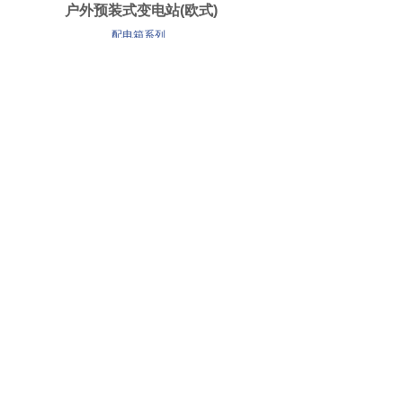
户外预装式变电站(欧式)
配电箱系列
CY-ZXF-XJ 消防电气控制装置（消
配电箱系列
<
1
2
3
4
5
...
7
8
>